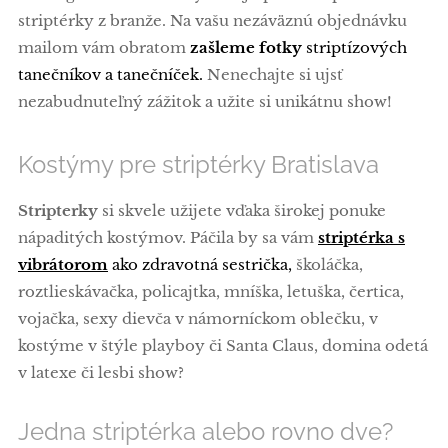
striptérky z branže. Na vašu nezáväznú objednávku
mailom vám obratom
zašleme fotky
striptízových
tanečníkov a tanečníček.
Nenechajte si ujsť
nezabudnuteľný zážitok a užite si unikátnu show!
Kostýmy pre striptérky Bratislava
Stripterky
si skvele užijete vďaka širokej ponuke
nápaditých kostýmov. Páčila by sa vám
striptérka s
vibrátorom
ako zdravotná sestrička,
školáčka,
roztlieskávačka, policajtka, mníška, letuška, čertica,
vojačka, sexy dievča v námorníckom oblečku, v
kostýme v štýle playboy či Santa Claus, domina odetá
v latexe či lesbi show?
Jedna striptérka alebo rovno dve?