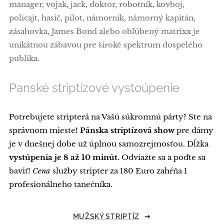
manager, vojak, jack, doktor, robotník, kovboj,
policajt, hasič, pilot, námorník, námorný kapitán,
zásahovka, James Bond alebo obľúbený matrixx je
unikátnou zábavou pre široké spektrum dospelého
publika.
Panské striptízové vystoúpenie
Potrebujete stripterá na Vašú súkromnú párty? Ste na
správnom mieste!
Pánska striptízová show
pre dámy
je v dnešnej dobe už úplnou samozrejmosťou. Dĺžka
vystúpenia je 8 až 10 minút
. Odviažte sa a poďte sa
baviť!
Cena
služby stripter za 180 Euro zahŕňa 1
profesionálneho tanečníka.
MUŽSKÝ STRIPTÍZ