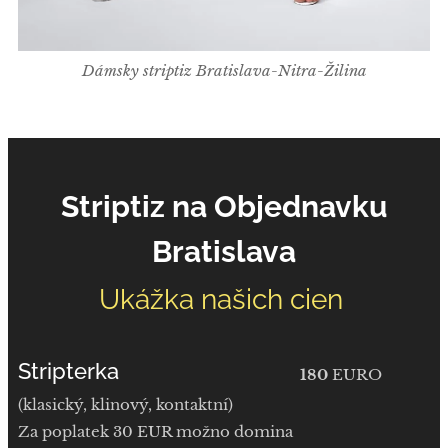
Dámsky striptiz Bratislava-Nitra-Žilina
Striptiz na Objednavku
Bratislava
Ukážka našich cien
Stripterka
180
EURO
(klasický, klinový, kontaktní)
Za poplatek 30 EUR možno domina