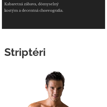
Kabaretná zábava, dômyselný
kostým a decentná choreografia.
Striptéri