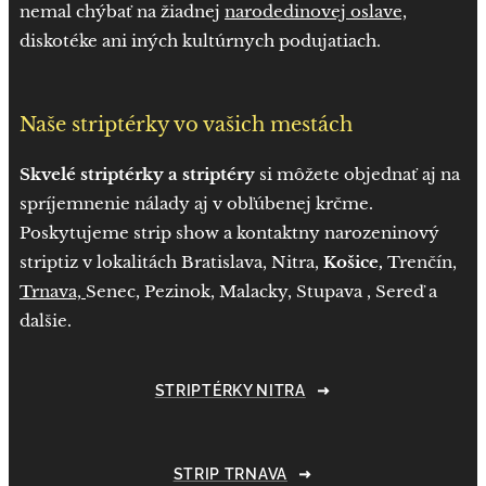
nemal chýbať na žiadnej
narodedinovej oslave,
diskotéke ani iných kultúrnych podujatiach.
Naše striptérky vo vašich mestách
Skvelé striptérky a striptéry
si môžete objednať aj na
spríjemnenie nálady aj v obľúbenej krčme.
Poskytujeme strip show a kontaktny narozeninový
striptiz v lokalitách Bratislava, Nitra,
Košice,
Trenčín,
Trnava,
Senec, Pezinok, Malacky, Stupava , Sereď a
dalšie.
STRIPTÉRKY NITRA
STRIP TRNAVA