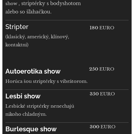
striptérky s bodyshotom
show ,
alebo so šľa
hačkou.
Stripter
180
EURO
(klasický, americký, klínový,
kontaktní)
250
EURO
Autoerotika show
Horúca šou striptérky s vibrátorom.
350
EURO
Lesbi show
Lesbické striptérky nenechajú
nikoho chladným.
300
EURO
Burlesque
show