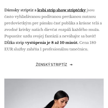
Dámsky striptiz a
lesbi strip show striptérky
jsou
často vyhľadávanou podívanou pretkanou nutnou
predovšetkým pre pánsku časť publika a krásne telá a
zvodné krivky našich dievčat rozpáli každého muža.
Popustite uzdu svojej fantázii a neváhajte sa baviť!
Dĺžka strip v
ystúpenia je 8 až 10 minút.
Cena 180
EUR služby zahŕňa 1 profesionálnu tanečnicu.
ŽENSKÝ STRIPTÍZ