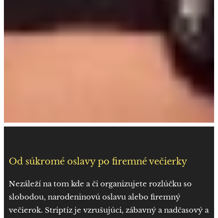
Od súkromé oslavy po firemné večierky
Nezáleží na tom kde a či organizujete rozlúčku so
slobodou, narodeninovú oslavu alebo firemný
večierok. Striptíz je vzrušujúci, zábavný a nadčasový a