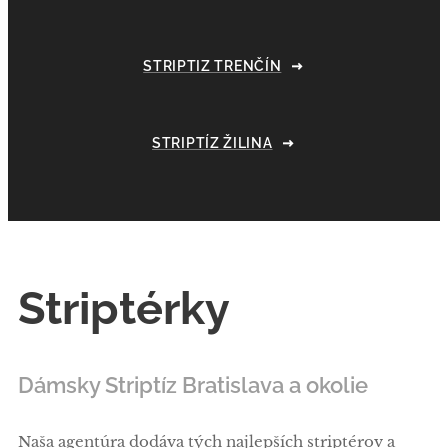
STRIPTIZ TRENČÍN
STRIPTÍZ ŽILINA
Striptérky
Dámsky Striptíz Bratislava a okolie
Naša agentúra dodáva tých najlepších striptérov a