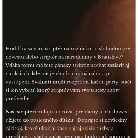
Hodil by sa vám striptér na rozlúčku so slobodou pre
nevestu alebo striptér na narodeniny v Bratislave?
Vďaka tomu môžete pánsky striptíz nechať zažiariť aj
na akciách, kde nie je vhodná úplná nahota pri
vystúpení.
Svalnatí muži
rozprúdia každú party, stačí
si len vybrať, ktorý striptér vám svoju sexy show
predvedie.
Naši striptéri
milujú tancovať pre dámy a ich show si
užijete do posledného dúšku! Doprajte si nevšedný
zážitok, ktorý ukojí aj vaše najtajnejšie túžby a
predstavy a všetci zúčastnení naň budú radi spomínať.