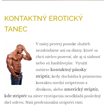
KONTAKTNÝ EROTICKÝ
TANEC
V našej pestrej ponuke služieb
nezabúdame ani na dámy, ktoré sa
chcú nielen pozerať, ale aj si siahnuť
nebo sú hanblivejšie. Využiť
kontaktný pánsky
môžete
striptíz,
kedy dochádza k priamemu
kontaktu medzi striptérom a
americký striptíz,
divákom, alebo
kde striptér
na záver vystúpenia neodkladá posledný
diel odevu. Naši profesionálni striptéri vám