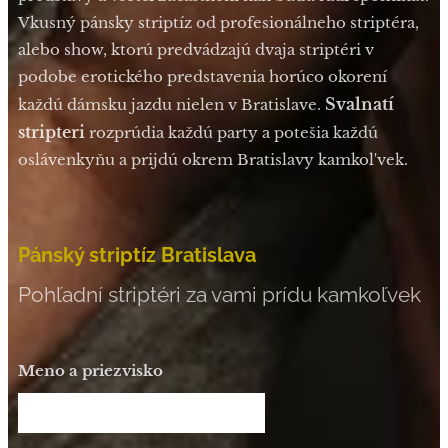
Vkusný pánsky striptíz od profesionálneho striptéra,
alebo show, ktorú predvádzajú dvaja striptéri v
podobe erotického predstavenia horúco okorení
Svalnatí
každú dámsku jazdu nielen v Bratislave.
stripteri
rozprúdia každú party a potešia každú
oslávenkyňu a prijdú okrem Bratislavy kamkol'vek.
Pánský striptíz Bratislava
Pohľadní striptéri za vami prídu kamkoľvek
Meno a priezvisko