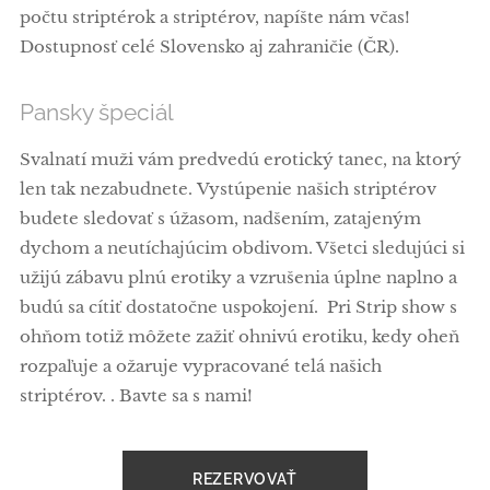
počtu striptérok a striptérov, napíšte nám včas!
Dostupnosť celé Slovensko aj zahraničie (ČR).
Pansky špeciál
Svalnatí muži vám predvedú erotický tanec, na ktorý
len tak nezabudnete. Vystúpenie našich striptérov
budete sledovať s úžasom, nadšením, zatajeným
dychom a neutíchajúcim obdivom. Všetci sledujúci si
užijú zábavu plnú erotiky a vzrušenia úplne naplno a
budú sa cítiť dostatočne uspokojení. Pri Strip show s
ohňom totiž môžete zažiť ohnivú erotiku, kedy oheň
rozpaľuje a ožaruje vypracované telá našich
striptérov. . Bavte sa s nami!
REZERVOVAŤ