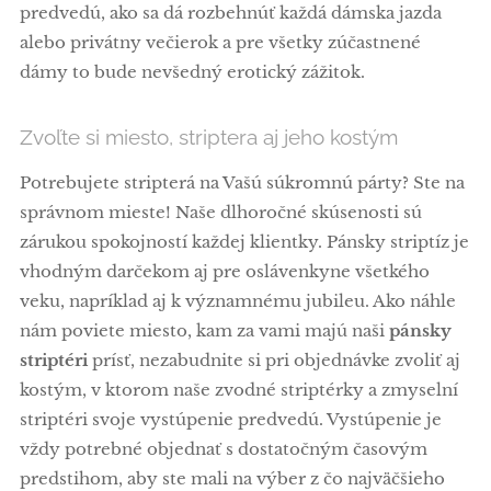
predvedú, ako sa dá rozbehnúť každá dámska jazda
alebo privátny večierok a pre všetky zúčastnené
dámy to bude nevšedný erotický zážitok.
Zvoľte si miesto, striptera aj jeho kostým
Potrebujete stripterá na Vašú súkromnú párty? Ste na
správnom mieste! Naše dlhoročné skúsenosti sú
zárukou spokojností každej klientky. Pánsky striptíz je
vhodným darčekom aj pre oslávenkyne všetkého
veku, napríklad aj k významnému jubileu. Ako náhle
nám poviete miesto, kam za vami majú naši
pánsky
striptéri
prísť, nezabudnite si pri objednávke zvoliť aj
kostým, v ktorom naše zvodné striptérky a zmyselní
striptéri svoje vystúpenie predvedú. Vystúpenie je
vždy potrebné objednať s dostatočným časovým
predstihom, aby ste mali na výber z čo najväčšieho