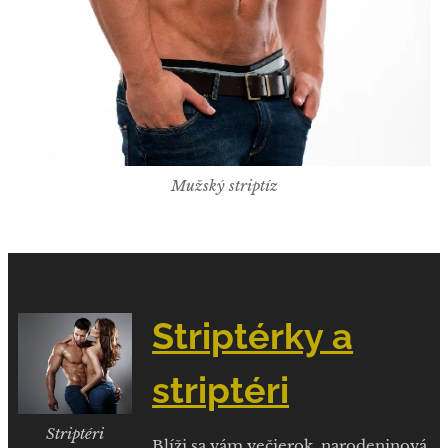
Mužský striptíz
Striptérky a
striptéri
Striptéri
Blíži sa vám večierok, narodeninová