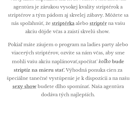
agentúra je zárukou vysokej kvality striptérok a
striptérov a tým pádom aj skvelej zábavy. Môžete sa
nás spoľahnúť, že
striptérka
alebo
striptér
na vašu
akciu dôjde včas a zaistí skvelú show.
Pokiaľ máte záujem o program na ladies party alebo
viacerých striptérov, ozvite sa nám včas, aby sme
oľko
mohli vašu akciu naplánovať,spočítat'
k
bude
striptíz na mieru stat'.
Výhodná ponuka cien za
špeciálne tanečné vystúpenie je k dispozícii a na našu
sexy show
budete dlho spomínať. Naša agentúra
dodáva tých najlepších.