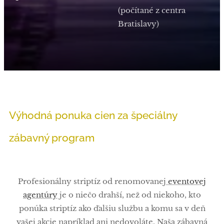
(počítané z centra
Bratislavy)
Výhodná ponuka cien za špeciálny
zábavný program
Profesionálny striptíz od renomovanej
eventovej
agentúry
je o niečo drahší, než od niekoho, kto
ponúka striptíz ako ďalšiu službu a komu sa v deň
vašej akcie napríklad ani nedovoláte. Naša zábavná